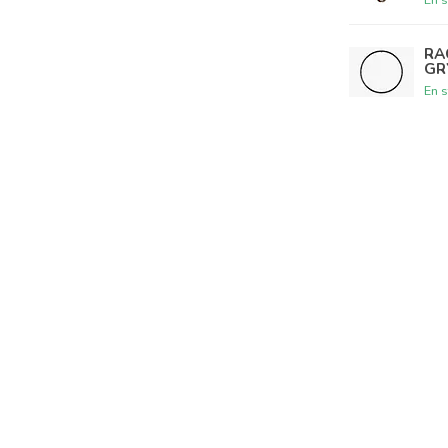
RA
GR
En s