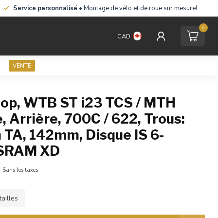
Service personnalisé
• Montage de vélo et de roue sur mesure!
0
CAD
VENTE
op, WTB ST i23 TCS / MTH
, Arrière, 700C / 622, Trous:
 TA, 142mm, Disque IS 6-
 SRAM XD
A
Sans les taxes
ailles