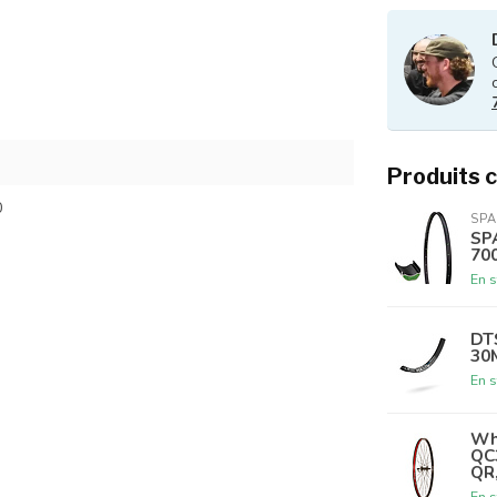
Produits 
0
SP
SP
70
En s
DT
30
En s
Wh
QC3
QR
En s