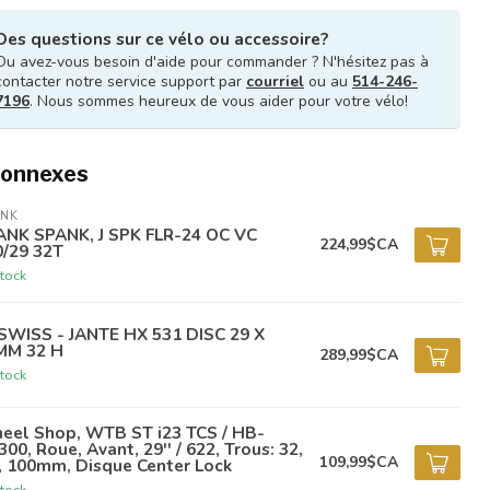
Des questions sur ce vélo ou accessoire?
Ou avez-vous besoin d'aide pour commander ? N'hésitez pas à
contacter notre service support par
courriel
ou au
514-246-
7196
. Nous sommes heureux de vous aider pour votre vélo!
connexes
ANK
ANK SPANK, J SPK FLR-24 OC VC
224,99$CA
0/29 32T
tock
SWISS - JANTE HX 531 DISC 29 X
MM 32 H
289,99$CA
tock
eel Shop, WTB ST i23 TCS / HB-
00, Roue, Avant, 29'' / 622, Trous: 32,
109,99$CA
, 100mm, Disque Center Lock
tock