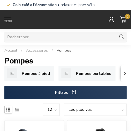
Coin café à l’Assomption
• relaxer et jaser vélo…
0
MENU
Accueil
/
Accessoires
/
Pompes
Pompes
Pompes à pied
Pompes portables
Filtres