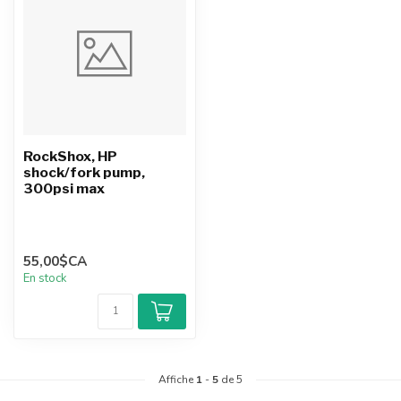
RockShox, HP
shock/fork pump,
300psi max
55,00$CA
En stock
Affiche
1
-
5
de 5