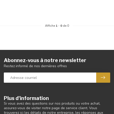
Affiche
1
-
0
de 0
Abonnez-vous à notre newsletter
Restez informé de nos dernières offres
Plus d'information
Si vous avez des questions sur nos produits ou votre achat,
assurez-vous de visiter notre page de service client. Vous
trouverez ici les détails de notre entreprise, les réponses aux