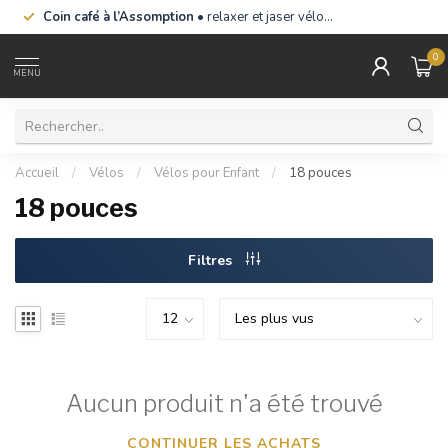
Coin café à l’Assomption
• relaxer et jaser vélo…
0
MENU
Accueil
/
Vélos
/
Vélos pour Enfant
/
18 pouces
18 pouces
Filtres
Aucun produit n'a été trouvé
CONTINUER LES ACHATS