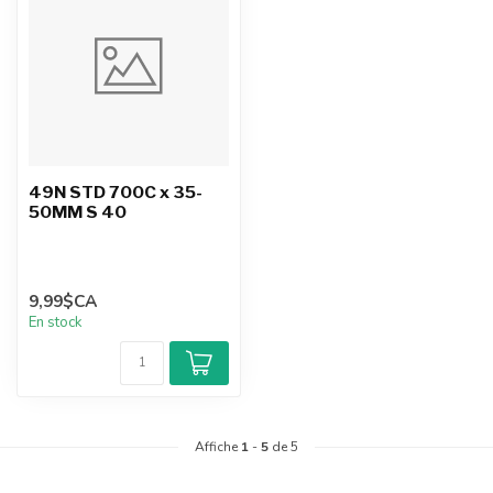
49N STD 700C x 35-
50MM S 40
9,99$CA
En stock
Affiche
1
-
5
de 5