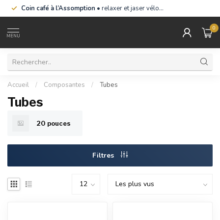
Coin café à l’Assomption
• relaxer et jaser vélo…
0
MENU
Accueil
/
Composantes
/
Tubes
Tubes
20 pouces
Filtres