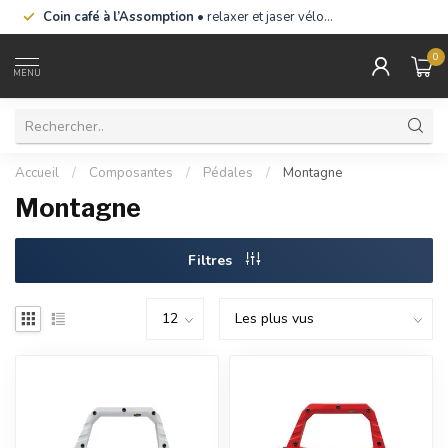
Coin café à l’Assomption
• relaxer et jaser vélo…
0
MENU
Accueil
/
Composantes
/
Pédales
/
Montagne
Montagne
Filtres