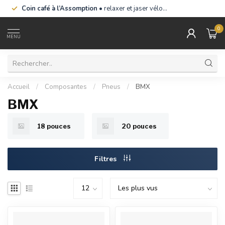
Coin café à l’Assomption
• relaxer et jaser vélo…
0
MENU
Accueil
/
Composantes
/
Pneus
/
BMX
BMX
18 pouces
20 pouces
Filtres