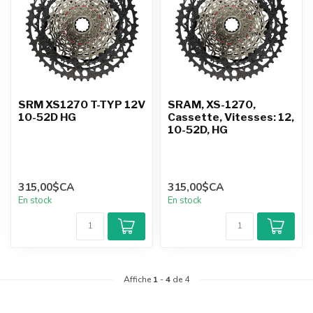
SRM XS1270 T-TYP 12V
SRAM, XS-1270,
10-52D HG
Cassette, Vitesses: 12,
10-52D, HG
315,00$CA
315,00$CA
En stock
En stock
Affiche
1
-
4
de 4