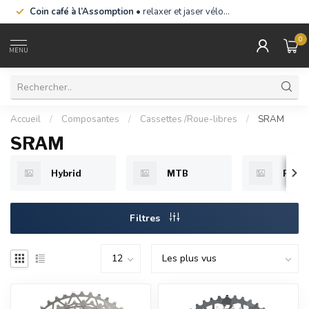
Coin café à l’Assomption
• relaxer et jaser vélo…
0
MENU
Accueil
/
Composantes
/
Cassettes /Roue-libres
/
SRAM
SRAM
Hybrid
MTB
Rout
Filtres