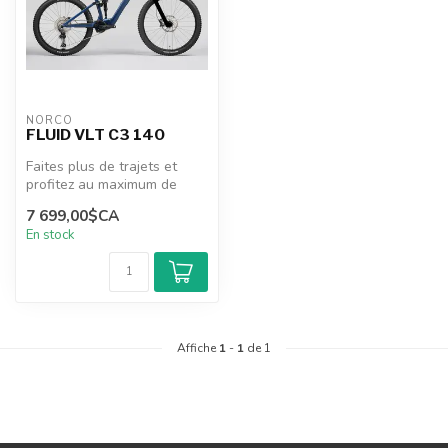
NORCO
FLUID VLT C3 140
Faites plus de trajets et
profitez au maximum de
chaque minute avec le Fluid
7 699,00$CA
VLT...
En stock
Affiche
1
-
1
de 1