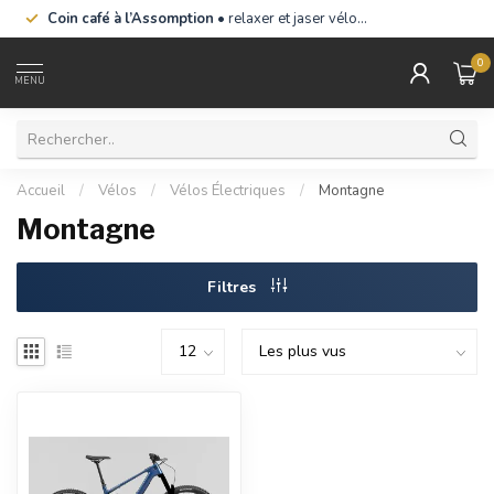
Coin café à l’Assomption
• relaxer et jaser vélo…
0
MENU
Accueil
/
Vélos
/
Vélos Électriques
/
Montagne
Montagne
Filtres