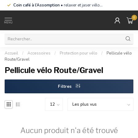
Coin café à l’Assomption
• relaxer et jaser vélo…
0
MENU
Accueil
/
Accessoires
/
Protection pour vélo
/
Pellicule vélo
Route/Gravel
Pellicule vélo Route/Gravel
Filtres
Aucun produit n'a été trouvé