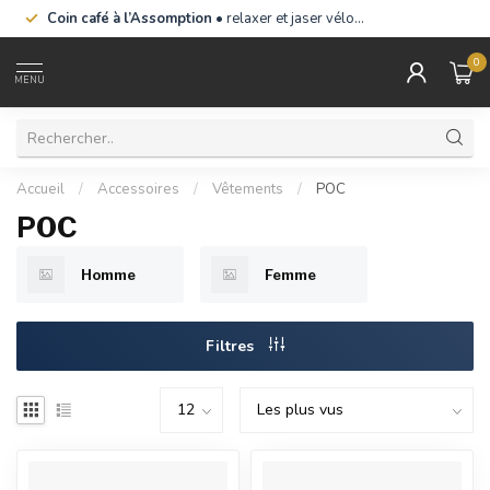
Coin café à l’Assomption
• relaxer et jaser vélo…
0
MENU
Accueil
/
Accessoires
/
Vêtements
/
POC
POC
Homme
Femme
Filtres