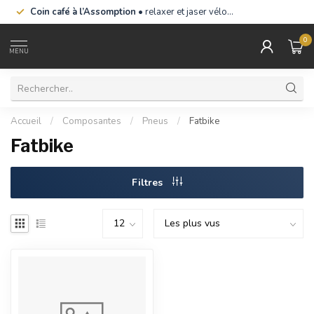
Coin café à l’Assomption
• relaxer et jaser vélo…
0
MENU
Accueil
/
Composantes
/
Pneus
/
Fatbike
Fatbike
Filtres