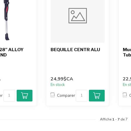
28" ALLOY
BEQUILLE CENTR ALU
Muc
AND
Tub
A
24,99$CA
22
En stock
En s
er
Comparer
Affiche
1
-
7
de 7