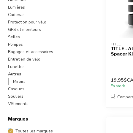
Lumières
Cadenas
Protection pour vélo
GPS et moniteurs
Selles
Pompes
TITLE
TITLE - A
Bagages et accessoires
Spacer Ki
Entretien de vélo
Lunettes
Autres
19,95$C
Miroirs
En stock
Casques
Souliers
Compar
Vêtements
Marques
Toutes les marques