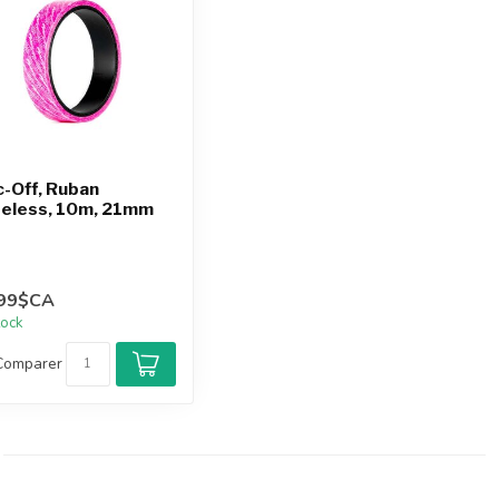
-Off, Ruban
eless, 10m, 21mm
,99$CA
tock
Comparer