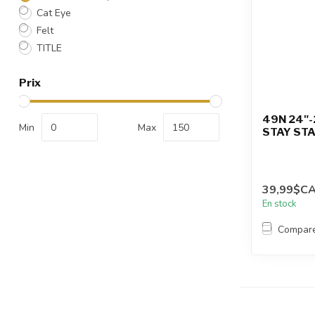
Cat Eye
Felt
TITLE
Prix
49N 24"-
Min
Max
STAY ST
39,99$C
En stock
Compar