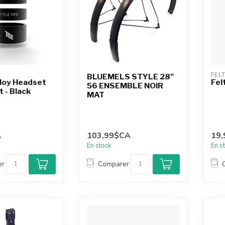
FEL
BLUEMELS STYLE 28"
lloy Headset
Fel
56 ENSEMBLE NOIR
t - Black
MAT
A
103,99$CA
19
En stock
En s
er
Comparer