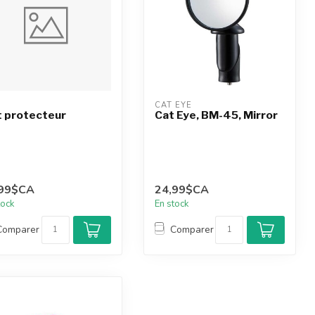
T
CAT EYE
t protecteur
Cat Eye, BM-45, Mirror
,99$CA
24,99$CA
tock
En stock
Comparer
Comparer