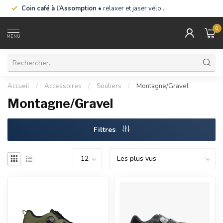
Coin café à l’Assomption
• relaxer et jaser vélo…
0
MENU
Accueil
/
Accessoires
/
Souliers
/
Montagne/Gravel
Montagne/Gravel
Filtres