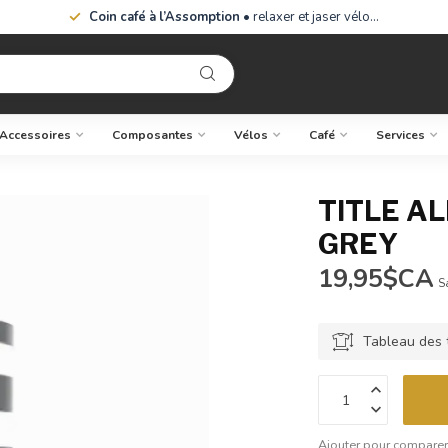
Coin café à l’Assomption
• relaxer et jaser vélo…
Accessoires
Composantes
Vélos
Café
Services
TITLE A
GREY
19,95$CA
S
Tableau des t
Ajouter pour compare