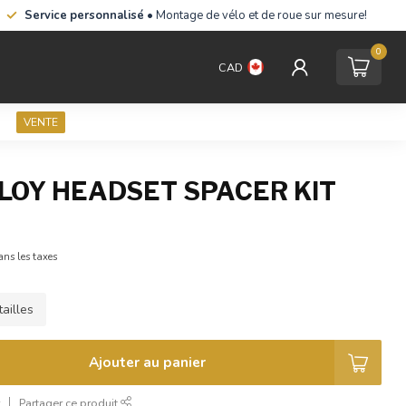
Service personnalisé
• Montage de vélo et de roue sur mesure!
0
CAD
VENTE
LLOY HEADSET SPACER KIT
ans les taxes
ailles
Ajouter au panier
r
Partager ce produit