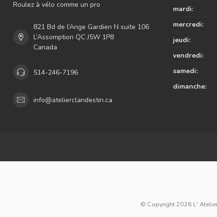
Roulez à vélo comme un pro
mardi:
mercredi:
821 Bd de l’Ange Gardien N suite 106
L’Assomption QC J5W 1P8
jeudi:
Canada
vendredi:
samedi:
514-246-7196
dimanche:
info@atelierclandestin.ca
© Copyright 2026 L' Atelier