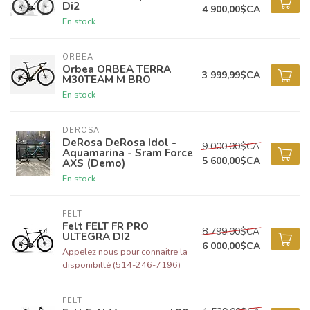
Di2
4 900,00$CA
En stock
ORBEA
Orbea ORBEA TERRA
3 999,99$CA
M30TEAM M BRO
En stock
DEROSA
DeRosa DeRosa Idol -
9 000,00$CA
Aquamarina - Sram Force
5 600,00$CA
AXS (Demo)
En stock
FELT
Felt FELT FR PRO
8 799,00$CA
ULTEGRA DI2
6 000,00$CA
Appelez nous pour connaitre la
disponibilté (514-246-7196)
FELT