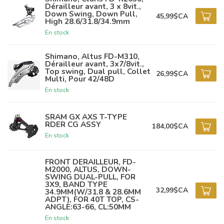
Dérailleur avant, 3 x 8vit.,
Down Swing, Down Pull,
45,99$CA
High 28.6/31.8/34.9mm
En stock
Shimano, Altus FD-M310,
Dérailleur avant, 3x7/8vit.,
Top swing, Dual pull, Collet
26,99$CA
Multi, Pour 42/48D
En stock
SRAM GX AXS T-TYPE
RDER CG ASSY
184,00$CA
En stock
FRONT DERAILLEUR, FD-
M2000, ALTUS, DOWN-
SWING DUAL-PULL, FOR
3X9, BAND TYPE
32,99$CA
34.9MM(W/31.8 & 28.6MM
ADPT), FOR 40T TOP, CS-
ANGLE:63-66, CL:50MM
En stock