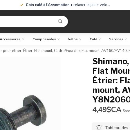
Coin café à l’Assomption
• relaxer et jaser vélo…
Accessoires
Composantes
Vélos
Café
Services
r pour étrier, Étrier: Flat mount, Cadre/Fourche: Flat mount, AV160/AV140
Shimano, 
Flat Moun
Étrier: F
mount, A
Y8N206
4,49$CA
Sans
Tableau des t