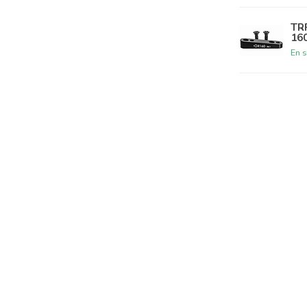
TRP
16
En s