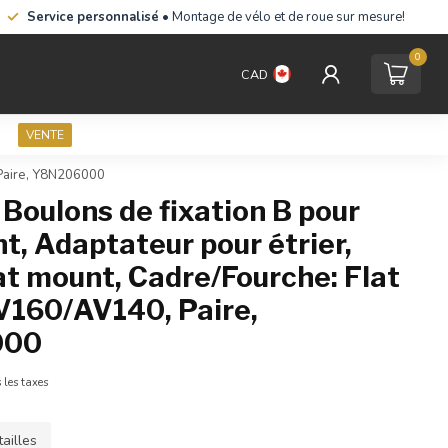
Service personnalisé
• Montage de vélo et de roue sur mesure!
0
CAD
VENTE
, Paire, Y8N206000
Boulons de fixation B pour
t, Adaptateur pour étrier,
lat mount, Cadre/Fourche: Flat
V160/AV140, Paire,
000
 les taxes
ailles