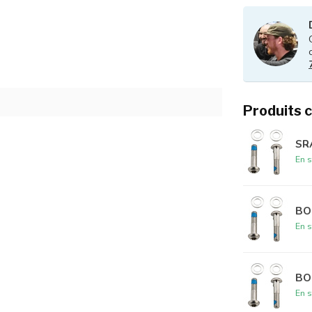
Produits 
SR
En s
BO
En s
BO
En s