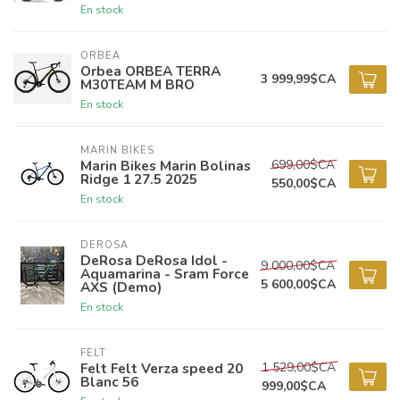
En stock
ORBEA
Orbea ORBEA TERRA
3 999,99$CA
M30TEAM M BRO
En stock
MARIN BIKES
699,00$CA
Marin Bikes Marin Bolinas
Ridge 1 27.5 2025
550,00$CA
En stock
DEROSA
DeRosa DeRosa Idol -
9 000,00$CA
Aquamarina - Sram Force
5 600,00$CA
AXS (Demo)
En stock
FELT
1 529,00$CA
Felt Felt Verza speed 20
Blanc 56
999,00$CA