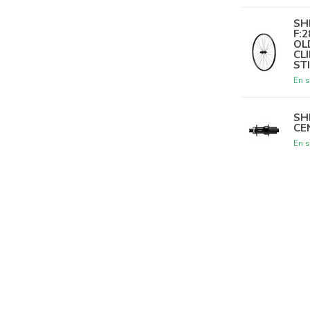
SH
F:2
OL
CL
ST
En s
SH
CE
En s