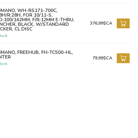
IMANO, WH-RS171-700C,
8H/R:28H, FOR 10/11-S,
D:100/142MM, F/R:12MM E-THRU,
376,99$CA
INCHER, BLACK, W/STANDARD
ICKER, CL DISC
tock
IMANO, FREEHUB, FH-TC500-HL,
NTER
79,99$CA
tock