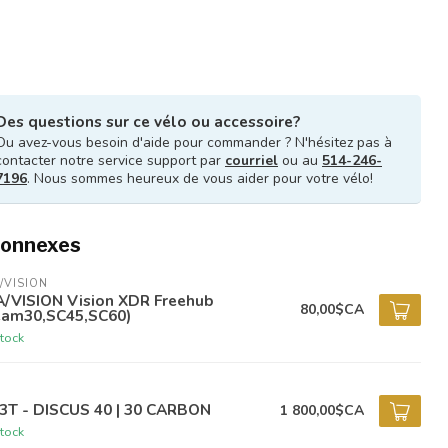
Des questions sur ce vélo ou accessoire?
Ou avez-vous besoin d'aide pour commander ? N'hésitez pas à
contacter notre service support par
courriel
ou au
514-246-
7196
. Nous sommes heureux de vous aider pour votre vélo!
connexes
/VISION
A/VISION Vision XDR Freehub
80,00$CA
eam30,SC45,SC60)
tock
 3T - DISCUS 40 | 30 CARBON
1 800,00$CA
tock