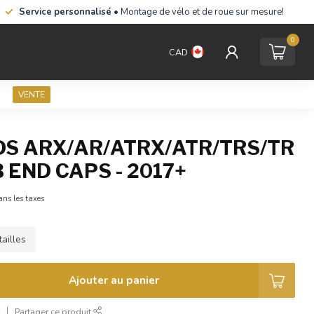
Service personnalisé
• Montage de vélo et de roue sur mesure!
0
CAD
VENTE
S ARX/AR/ATRX/ATR/TRS/TR
 END CAPS - 2017+
ans les taxes
ailles
Ajouter au panier
r
Partager ce produit