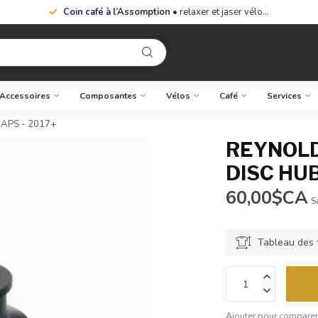
Coin café à l’Assomption
• relaxer et jaser vélo…
Accessoires
Composantes
Vélos
Café
Services
APS - 2017+
REYNOLD
DISC HUB
60,00$CA
S
Tableau des t
Ajouter pour compare