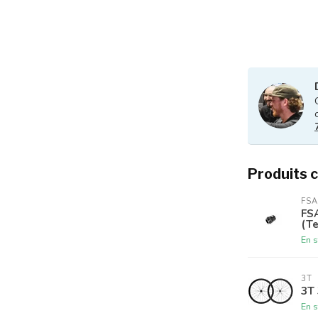
Produits 
FSA
FS
(T
En s
3T
3T
En s