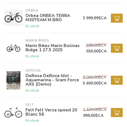
ORBEA
Orbea ORBEA TERRA
3 999,99$CA
M30TEAM M BRO
En stock
MARIN BIKES
699,00$CA
Marin Bikes Marin Bolinas
Ridge 1 27.5 2025
550,00$CA
En stock
DEROSA
DeRosa DeRosa Idol -
9 000,00$CA
Aquamarina - Sram Force
5 600,00$CA
AXS (Demo)
En stock
FELT
1 529,00$CA
Felt Felt Verza speed 20
Blanc 56
999,00$CA
En stock