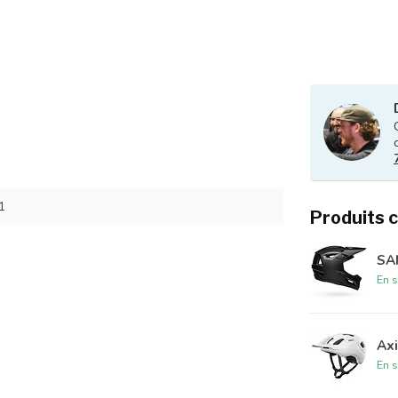
1
Produits 
SA
En s
Ax
En s