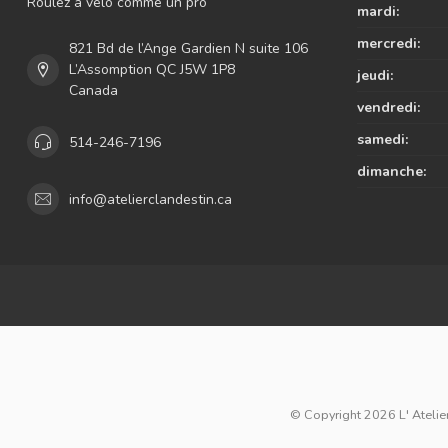
Roulez à vélo comme un pro
mardi:
mercredi:
821 Bd de l’Ange Gardien N suite 106
L’Assomption QC J5W 1P8
jeudi:
Canada
vendredi:
samedi:
514-246-7196
dimanche:
info@atelierclandestin.ca
© Copyright 2026 L' Atelier