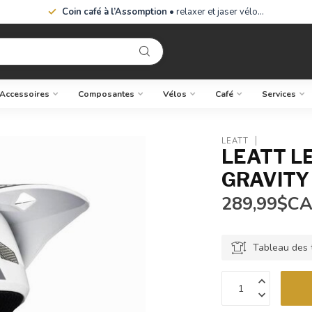
Coin café à l’Assomption
• relaxer et jaser vélo…
Accessoires
Composantes
Vélos
Café
Services
LEATT
LEATT L
GRAVITY
289,99$C
Tableau des t