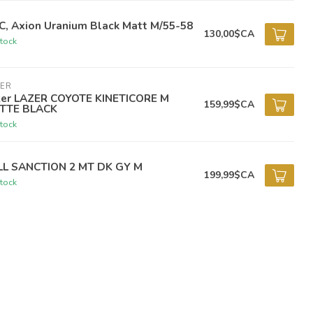
C, Axion Uranium Black Matt M/55-58
130,00$CA
tock
ZER
zer LAZER COYOTE KINETICORE M
159,99$CA
TTE BLACK
tock
LL SANCTION 2 MT DK GY M
199,99$CA
tock