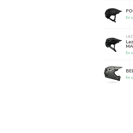
PO
En s
LA
La
MA
En s
BE
En s