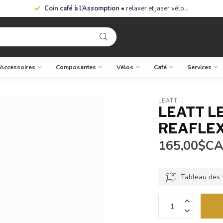
Coin café à l’Assomption
• relaxer et jaser vélo…
Accessoires
Composantes
Vélos
Café
Services
LEATT
LEATT L
REAFLEX
165,00$C
Tableau des t