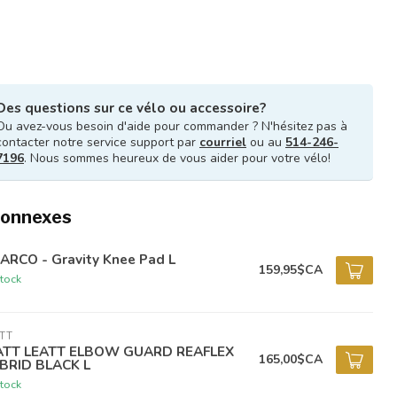
Des questions sur ce vélo ou accessoire?
Ou avez-vous besoin d'aide pour commander ? N'hésitez pas à
contacter notre service support par
courriel
ou au
514-246-
7196
. Nous sommes heureux de vous aider pour votre vélo!
connexes
ARCO - Gravity Knee Pad L
159,95$CA
tock
TT
ATT LEATT ELBOW GUARD REAFLEX
165,00$CA
BRID BLACK L
tock