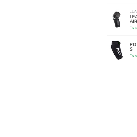
LEA
LE
AI
En s
PO
S
En s