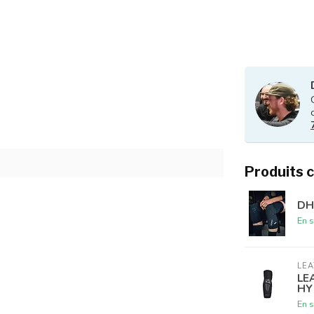
Produits 
DH
En s
LEA
LE
HY
En s