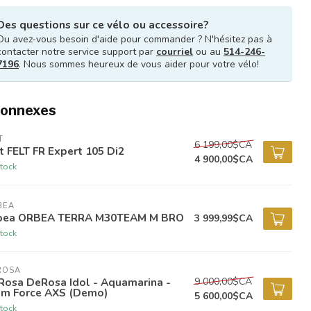
Des questions sur ce vélo ou accessoire?
Ou avez-vous besoin d'aide pour commander ? N'hésitez pas à
contacter notre service support par
courriel
ou au
514-246-
7196
. Nous sommes heureux de vous aider pour votre vélo!
connexes
T
6 199,00$CA
t FELT FR Expert 105 Di2
4 900,00$CA
tock
BEA
bea ORBEA TERRA M30TEAM M BRO
3 999,99$CA
tock
ROSA
9 000,00$CA
Rosa DeRosa Idol - Aquamarina -
am Force AXS (Demo)
5 600,00$CA
tock