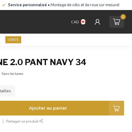
Service personnalisé
• Montage de vélo et de roue sur mesure!
0
CAD
VENTE
NE 2.0 PANT NAVY 34
A
Sans les taxes
ailles
Ajouter au panier
r
Partager ce produit