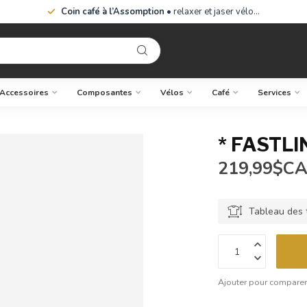
Coin café à l’Assomption
• relaxer et jaser vélo…
Accessoires
Composantes
Vélos
Café
Services
* FASTLI
219,99$C
Tableau des t
Ajouter pour compare