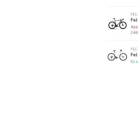
FEL
Fe
Appe
246
FEL
Fel
En s