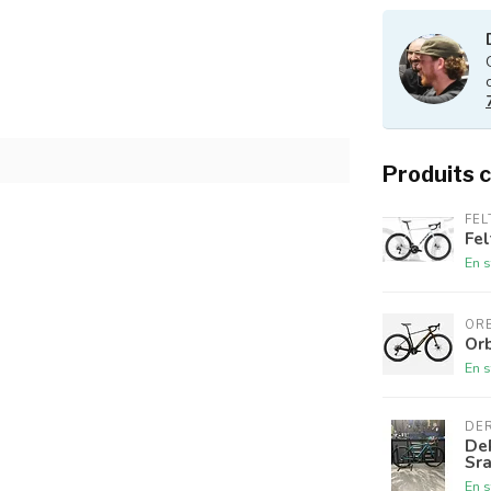
Produits 
FEL
Fel
En s
OR
Or
En s
DE
De
Sr
En s