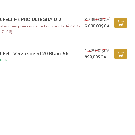
T
lt FELT FR PRO ULTEGRA DI2
8 799,00$CA
6 000,00$CA
lez nous pour connaitre la disponibilté (514-
-7196)
T
1 529,00$CA
t Felt Verza speed 20 Blanc 56
999,00$CA
tock