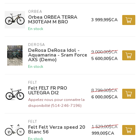
ORBEA
Orbea ORBEA TERRA
3 999,99$CA
M30TEAM M BRO
En stock
DEROSA
DeRosa DeRosa Idol -
9 000,00$CA
Aquamarina - Sram Force
5 600,00$CA
AXS (Demo)
En stock
FELT
Felt FELT FR PRO
8 799,00$CA
ULTEGRA DI2
6 000,00$CA
Appelez nous pour connaitre la
disponibilté (514-246-7196)
FELT
1 529,00$CA
Felt Felt Verza speed 20
Blanc 56
999,00$CA
En stock