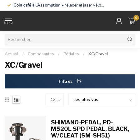
Coin café à l’Assomption
• relaxer et jaser vélo…
0
MENU
Accueil
/
Composantes
/
Pédales
/
XC/Gravel
XC/Gravel
Filtres
SHIMANO-PEDAL, PD-
M520L SPD PEDAL, BLACK,
W/CLEAT (SM-SH51)