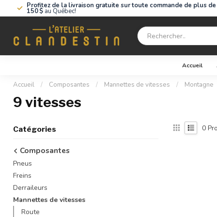
Profitez de la livraison gratuite sur toute commande de plus de
150 $
au Québec!
Accueil
Accueil
/
Composantes
/
Mannettes de vitesses
/
Montagne
9 vitesses
0
Pro
Catégories
Composantes
Pneus
Freins
Derraileurs
Mannettes de vitesses
Route