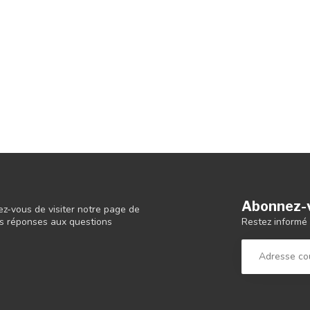
Abonnez-v
ez-vous de visiter notre page de
Restez informé 
 les réponses aux questions