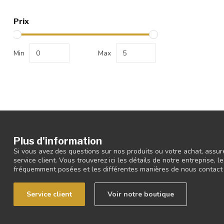
Prix
Min
Max
Plus d'information
Si vous avez des questions sur nos produits ou votre achat, assur
service client. Vous trouverez ici les détails de notre entreprise,
fréquemment posées et les différentes manières de nous contact
Service client
Voir notre boutique