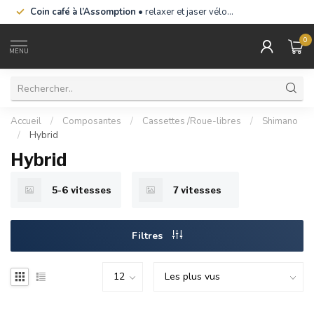
Coin café à l’Assomption
• relaxer et jaser vélo…
0
MENU
Accueil
/
Composantes
/
Cassettes /Roue-libres
/
Shimano
/
Hybrid
Hybrid
5-6 vitesses
7 vitesses
Filtres