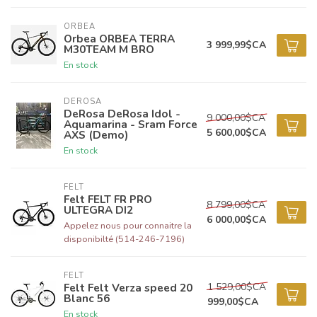
ORBEA
Orbea ORBEA TERRA
3 999,99$CA
M30TEAM M BRO
En stock
DEROSA
DeRosa DeRosa Idol -
9 000,00$CA
Aquamarina - Sram Force
5 600,00$CA
AXS (Demo)
En stock
FELT
Felt FELT FR PRO
8 799,00$CA
ULTEGRA DI2
6 000,00$CA
Appelez nous pour connaitre la
disponibilté (514-246-7196)
FELT
1 529,00$CA
Felt Felt Verza speed 20
Blanc 56
999,00$CA
En stock