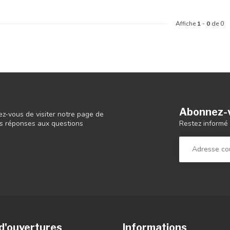
Affiche
1
-
0
de 0
Abonnez-v
ez-vous de visiter notre page de
Restez informé 
 les réponses aux questions
d'ouvertures
Informations