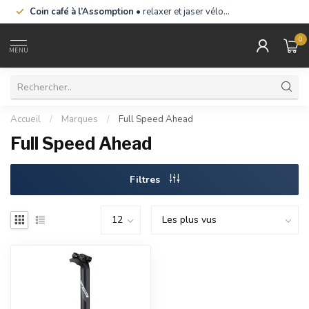
Coin café à l’Assomption
• relaxer et jaser vélo…
0
MENU
Accueil
/
Marques
/
Full Speed Ahead
Full Speed Ahead
Filtres