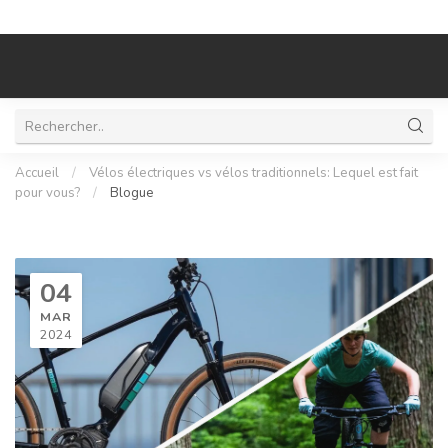
Accueil
/
Vélos électriques vs vélos traditionnels: Lequel est fait
pour vous?
/
Blogue
04
MAR
2024