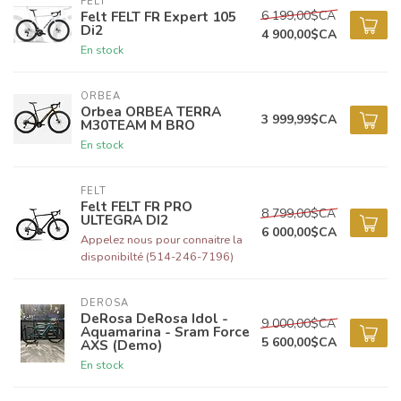
FELT
6 199,00$CA
Felt FELT FR Expert 105
Di2
4 900,00$CA
En stock
ORBEA
Orbea ORBEA TERRA
3 999,99$CA
M30TEAM M BRO
En stock
FELT
Felt FELT FR PRO
8 799,00$CA
ULTEGRA DI2
6 000,00$CA
Appelez nous pour connaitre la
disponibilté (514-246-7196)
DEROSA
DeRosa DeRosa Idol -
9 000,00$CA
Aquamarina - Sram Force
5 600,00$CA
AXS (Demo)
En stock