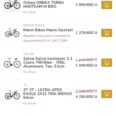
Orbea ORBEA TERRA
3 999,99$CA
M30TEAM M BRO
En stock
MARIN BIKES
Marin Bikes Marin Gestalt
1 279,00$CA
Appelez nous pour connaitre la
disponibilté (514-246-7196)
SALSA
Salsa Salsa Journeyer 2.1
1 449,00$CA
Claris 700 Bike - 700c,
1 049,00$CA
Aluminum, Tan, 51cm
En stock
3T
3T 3T - ULTRA APEX
5 599,00$CA
EAGLE 1X12 700c INDIGO
4 760,00$CA
54cm
En stock