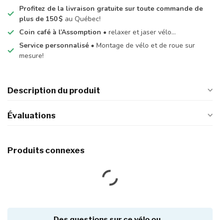
Profitez de la livraison gratuite sur toute commande de
plus de 150 $
au Québec!
Coin café à l’Assomption
• relaxer et jaser vélo…
Service personnalisé
• Montage de vélo et de roue sur
mesure!
Description du produit
Évaluations
Produits connexes
FELT
6 199,00$CA
Felt FELT FR Expert 105
Di2
4 900,00$CA
En stock