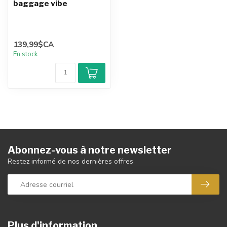
Des questions sur ce vélo ou
accessoire?
Ou avez-vous besoin d'aide pour commander ?
N'hésitez pas à contacter notre service support
par
courriel
ou au
514-246-7196
. Nous
sommes heureux de vous aider pour votre vélo!
Vu(s) récemment