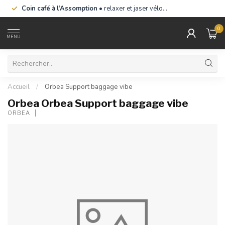
Coin café à l’Assomption
• relaxer et jaser vélo…
0
MENU
Accueil
/
Orbea Support baggage vibe
Orbea Orbea Support baggage vibe
ORBEA