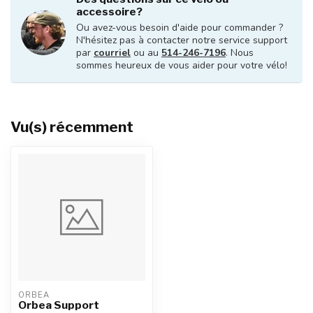
ORBEA
Orbea ORBEA TERRA
3 999,99$CA
M30TEAM M BRO
En stock
FELT
Felt FELT FR PRO
8 799,00$CA
ULTEGRA DI2
6 000,00$CA
Appelez nous pour connaitre la
disponibilté (514-246-7196)
DEROSA
DeRosa DeRosa Idol -
9 000,00$CA
Aquamarina - Sram Force
5 600,00$CA
AXS (Demo)
En stock
FELT
Felt Felt AR 105 12
vitesses
3 999,00$CA
Appelez nous pour connaitre la
disponibilté (514-246-7196)