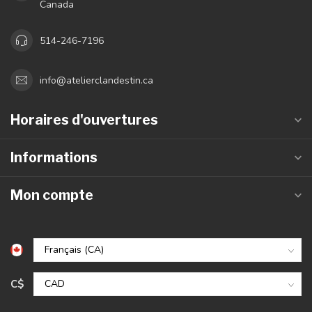
Plus d'information
Si vous avez des questions sur nos produits ou votre achat,
assurez-vous de visiter notre page de service client. Vous
trouverez ici les détails de notre entreprise, les réponses aux
questions fréquemment posées et les différentes manières de
nous contact
Service client
Voir notre boutique
L' Atelier Clandestin - Vente et réparation
de vélos
Roulez à vélo comme un pro