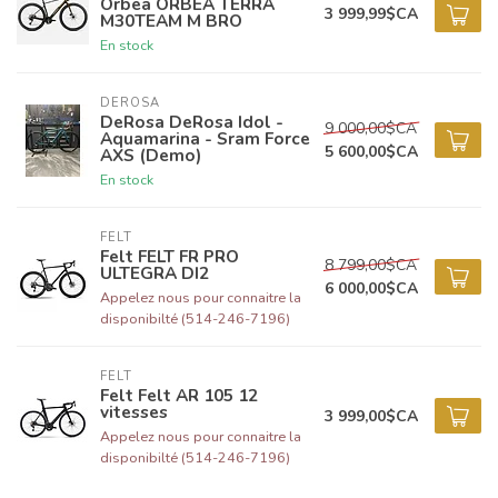
Orbea ORBEA TERRA
3 999,99$CA
M30TEAM M BRO
En stock
DEROSA
DeRosa DeRosa Idol -
9 000,00$CA
Aquamarina - Sram Force
5 600,00$CA
AXS (Demo)
En stock
FELT
Felt FELT FR PRO
8 799,00$CA
ULTEGRA DI2
6 000,00$CA
Appelez nous pour connaitre la
disponibilté (514-246-7196)
FELT
Felt Felt AR 105 12
vitesses
3 999,00$CA
Appelez nous pour connaitre la
disponibilté (514-246-7196)